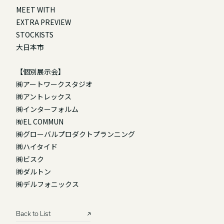
MEET WITH
EXTRA PREVIEW
STOCKISTS
大日本市
【個別展示会】
㈱アートワークスタジオ
㈱アントレックス
㈱インターフォルム
㈲EL COMMUN
㈱グローバルプロダクトプランニング
㈱ハイタイド
㈱ビスク
㈱ダルトン
㈱デルフォニックス
Back to List